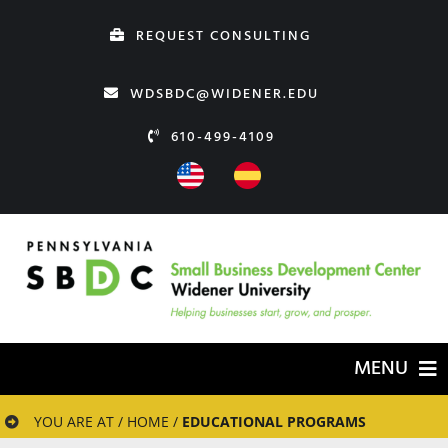
Skip
REQUEST CONSULTING
to
content
WDSBDC@WIDENER.EDU
610-499-4109
MENU
HOME
YOU ARE AT / HOME /
EDUCATIONAL PROGRAMS
ABOUT US