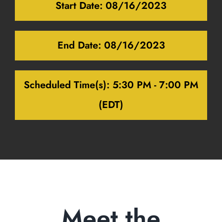
Start Date:
08/16/2023
End Date:
08/16/2023
Scheduled Time(s):
5:30 PM - 7:00 PM
(EDT)
Meet the